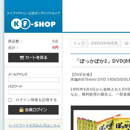
商品数：
0点
トップ
DVD(VHS)/CD
ぽ
合計：
0円
「ぽっかぽか2」DVD(8
【DVD仕様】
本編約976min/ DVD VIDEO/DOL
1995年9月4日から放映されたDV
なお、権利処理の都合上、一部楽
ログイン情報を記憶する
» パスワードを忘れた方はこちら