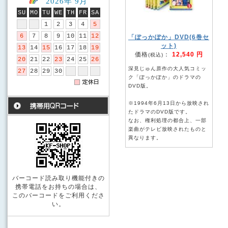
2026年 9月
SU
MO
TU
WE
TH
FR
SA
1
2
3
4
5
6
7
8
9
10
11
12
「ぽっかぽか」DVD(6巻セ
ット)
13
14
15
16
17
18
19
価格
：
12,540 円
(税込)
20
21
22
23
24
25
26
深見じゅん原作の大人気コミッ
27
28
29
30
ク「ぽっかぽか」のドラマの
DVD版。
※1994年6月13日から放映され
たドラマのDVD版です。
なお、権利処理の都合上、一部
楽曲がテレビ放映されたものと
異なります。
バーコード読み取り機能付きの
携帯電話をお持ちの場合は、
このバーコードをご利用くださ
い。