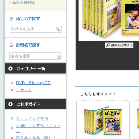
» 新規会員登録
役者名選択
DVD・Blu-ray/CD
チケット
こちらもオススメ！
ショッピング方法
お届け・お支払いについ
て
不良品／返品に関して