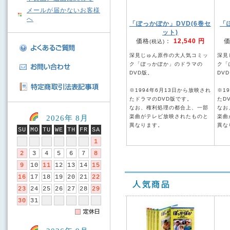
メールが届かないお客様
へ
「ぽっかぽか」DVD(6巻セ
「
ット)
価格
：
12,540 円
(税込)
深見じゅん原作の大人気コミッ
深見
ク「ぽっかぽか」のドラマの
ク「
DVD版。
DVD
※1994年6月13日から放映され
※1
たドラマのDVD版です。
たD
なお、権利処理の都合上、一部
なお
楽曲がテレビ放映されたものと
楽曲
2026年 8月
異なります。
異な
SU
MO
TU
WE
TH
FR
SA
1
2
3
4
5
6
7
8
9
10
11
12
13
14
15
16
17
18
19
20
21
22
23
24
25
26
27
28
29
30
31