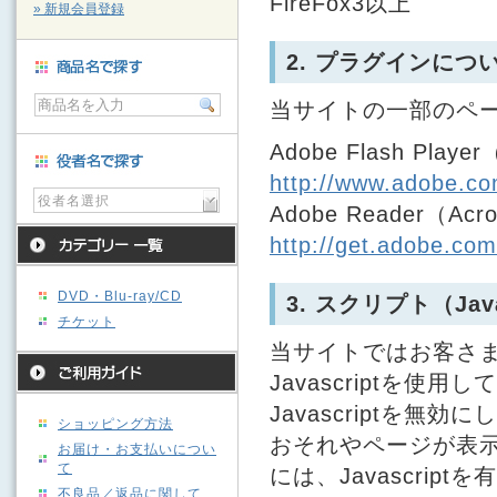
FireFox3以上
» 新規会員登録
2. プラグインにつ
当サイトの一部のペ
Adobe Flash Pl
http://www.adobe.com
役者名選択
Adobe Reader（Ac
http://get.adobe.com
DVD・Blu-ray/CD
3. スクリプト（Ja
チケット
当サイトではお客さ
Javascriptを使用
Javascriptを
ショッピング方法
おそれやページが表
お届け・お支払いについ
て
には、Javascri
不良品／返品に関して