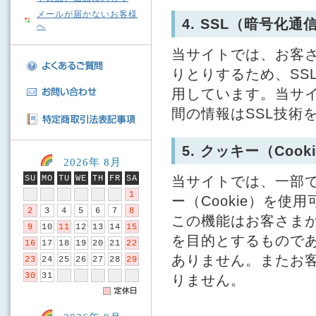
メールが届かないお客様
4. SSL（暗号化
へ
当サイトでは、お客
りとりするため、SSL(S
用しています。当サ
間の情報はSSL技術
5. クッキー（Coo
2026年 8月
SU
MO
TU
WE
TH
FR
SA
当サイトでは、一部で
1
ー（Cookie）を
2
3
4
5
6
7
8
この機能はお客さま
9
10
11
12
13
14
15
を目的とするもので
16
17
18
19
20
21
22
ありません。またお
23
24
25
26
27
28
29
30
31
りません。